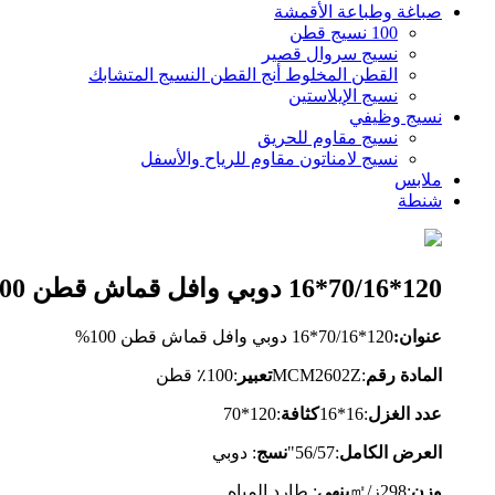
صباغة وطباعة الأقمشة
100 نسيج قطن
نسيج سروال قصير
القطن المخلوط أنج القطن النسيج المتشابك
نسيج الإيلاستين
نسيج وظيفي
نسيج مقاوم للحريق
نسيج لامناتون مقاوم للرياح والأسفل
ملابس
شنطة
120*70/16*16 دوبي وافل قماش قطن 100%
عنوان:
120*70/16*16 دوبي وافل قماش قطن 100%
المادة رقم
:
CM2602Z
M
تعبير
:100٪ قطن
عدد الغزل
:
16*16
كثافة
:
120*70
العرض الكامل
:
56/57
"
نسج
:
دوبي
وزن
:
298
ز/㎡
ينهي
: طارد المياه