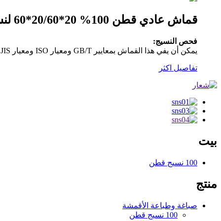
قماش عادي قطن 100% 20*20/60*60 لنسيج الجيب ونسيج البطانة
فحص النسيج:
يمكن أن يفي هذا القماش بمعايير GB/T ومعيار ISO ومعيار JIS ومعيار الولايات المتحدة.سيتم فحص جميع الأقمشة بنسبة 100 بالمائة قبل الشحن وفقًا لمعيار النظام الأمريكي ذو النقاط الأربع.
تفاصيل اكثر
بيت
100 نسيج قطن
منتج
صباغة وطباعة الأقمشة
100 نسيج قطن