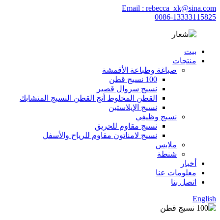
Email : rebecca_xk@sina.com
0086-13333115825
بيت
منتجات
صباغة وطباعة الأقمشة
100 نسيج قطن
نسيج سروال قصير
القطن المخلوط أنج القطن النسيج المتشابك
نسيج الإيلاستين
نسيج وظيفي
نسيج مقاوم للحريق
نسيج لامناتون مقاوم للرياح والأسفل
ملابس
شنطة
أخبار
معلومات عنا
اتصل بنا
English