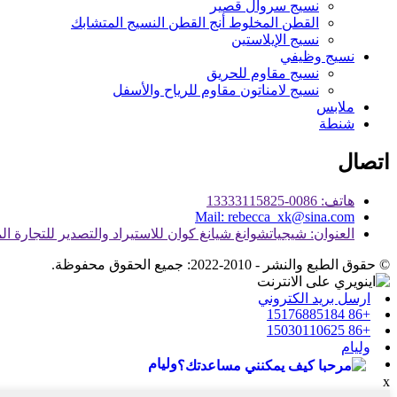
نسيج سروال قصير
القطن المخلوط أنج القطن النسيج المتشابك
نسيج الإيلاستين
نسيج وظيفي
نسيج مقاوم للحريق
نسيج لامناتون مقاوم للرياح والأسفل
ملابس
شنطة
اتصال
هاتف: 0086-13333115825
Mail: rebecca_xk@sina.com
العنوان: شيجياتشوانغ شيانغ كوان للاستيراد والتصدير للتجارة ا
© حقوق الطبع والنشر - 2010-2022: جميع الحقوق محفوظة.
ارسل بريد الكتروني
+86 15176885184
+86 15030110625
وليام
وليام
x