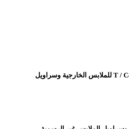
34٪ قطن 64٪ بوليستر 2٪ إيلاستين 2/1 S نسيج قطني طويل 126 * 50 / T / C40 / 2 * 12 + 70D للملابس الخارجية وسراويل