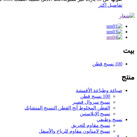
تفاصيل اكثر
بيت
100 نسيج قطن
منتج
صباغة وطباعة الأقمشة
100 نسيج قطن
نسيج سروال قصير
القطن المخلوط أنج القطن النسيج المتشابك
نسيج الإيلاستين
نسيج وظيفي
نسيج مقاوم للحريق
نسيج لامناتون مقاوم للرياح والأسفل
ملابس