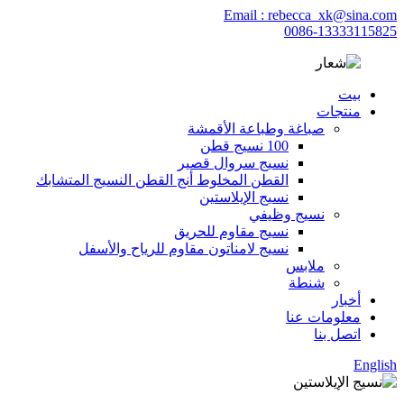
Email : rebecca_xk@sina.com
0086-13333115825
بيت
منتجات
صباغة وطباعة الأقمشة
100 نسيج قطن
نسيج سروال قصير
القطن المخلوط أنج القطن النسيج المتشابك
نسيج الإيلاستين
نسيج وظيفي
نسيج مقاوم للحريق
نسيج لامناتون مقاوم للرياح والأسفل
ملابس
شنطة
أخبار
معلومات عنا
اتصل بنا
English