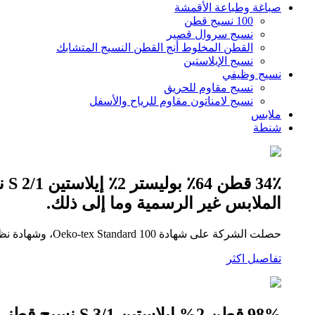
صباغة وطباعة الأقمشة
100 نسيج قطن
نسيج سروال قصير
القطن المخلوط أنج القطن النسيج المتشابك
نسيج الإيلاستين
نسيج وظيفي
نسيج مقاوم للحريق
نسيج لامناتون مقاوم للرياح والأسفل
ملابس
شنطة
الملابس غير الرسمية وما إلى ذلك.
حصلت الشركة على شهادة Oeko-tex Standard 100، وشهادة نظام إدارة الجودة ISO 9000، وشهادة OCS، وCRS، وGOTS.
تفاصيل اكثر
98% قطن 2% إيلاستين 3/1 S نسيج قطني طويل 132*54/21*16+70D للملابس الخارجية وسراويل الملابس غير الرسمية