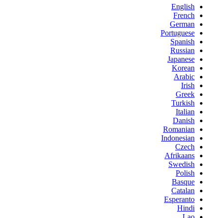
English
French
German
Portuguese
Spanish
Russian
Japanese
Korean
Arabic
Irish
Greek
Turkish
Italian
Danish
Romanian
Indonesian
Czech
Afrikaans
Swedish
Polish
Basque
Catalan
Esperanto
Hindi
Lao