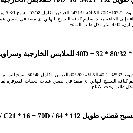
فة إلى الحافة منفذ تسليم كثافة النسيج النهائي أي منفذ في الصين عين
98٪ قطن 2٪ إيلاستين قماش الساتين 200 * 80/32 *