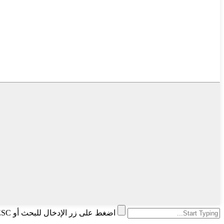
اضغط على زر الإدخال للبحث أو ESC للإغلاق