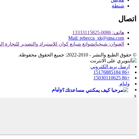
شنطة
اتصال
هاتف: 0086-13333115825
Mail: rebecca_xk@sina.com
العنوان: شيجياتشوانغ شيانغ كوان للاستيراد والتصدير للتجارة ا
© حقوق الطبع والنشر - 2010-2022: جميع الحقوق محفوظة.
ارسل بريد الكتروني
+86 15176885184
+86 15030110625
وليام
وليام
x