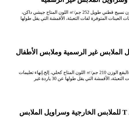
رقم الفن MBT6960Z التركيب 98% قطن 2% إيلاستين عدد الخيوط 21*16+70D الكثافة 132*54 العرض الكامل 57/58″ نسيج 3/1 S وزن نسيج قطني طويل 252 جم/㎡ اللون المتاح جيشي داكن،
ات العينات المتوفرة لفات التعبئة، الأقمشة التي يقل طولها
 32 + 40D للملابس الخارجية وسراويل الملابس غير الرسمية وملابس الأطفال
رقم الفن: MBT0278C التركيبة 98% قطن 2% إيلاستين عدد الخيوط 32*32+40D الكثافة 200*80 العرض الكامل 48*50″ نسج الساتين/البقع الوزن 210 جم/㎡ اللون المتاح كحلي، إلخ.إنهاء تعليمات
عرض الخوخ، تعليمات الكثافة من الحافة إلى الحافة، ميناء تسليم كثافة النسيج النهائي أي منفذ في الصين عينات العينات المتوفرة لفات التعبئة، الأقمشة التي يقل طولها عن 30 ياردة غير
64٪ قطن 34٪ بوليستر 2٪ إيلاستين 2/1 S نسيج قطني طويل 112 * 64 / T / C21 * 16 + 70D للملابس الخارجية وسراويل الملابس