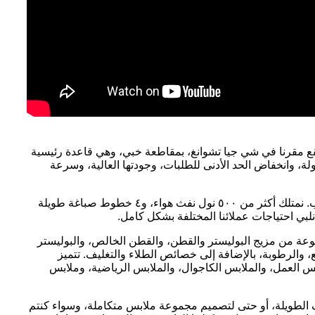
يقع مقرنا في شي جيا تشوانغ، بمقاطعة خبي، وهي قاعدة رئيسية
ة، وانخفاض الحد الأدنى للطلبات، وجودتها العالية، وسرعة
تأسست شركتنا عام ٢٠١٤، ولديها خبرة تزيد عن ١٠ سنوات وسلسلة توريد متكاملة تشمل الغزل والنسيج والطباعة والصباغة والتشطيب. نمتلك أكثر من ٥٠٠ نول نفث هواء، و٤ خطوط صباغة طويلة
عة من مزيج البوليستر والقطن، والقطن الخالص، والبوليستر
ع، والرطوبة، بالإضافة إلى خصائص الطلاء والتغليف. تتميز
س العمل، والملابس الكاجوال، والملابس الرياضية، وملابس
اطف الطويلة، أو حتى لتصميم مجموعة ملابس متكاملة، وسواء كنتم