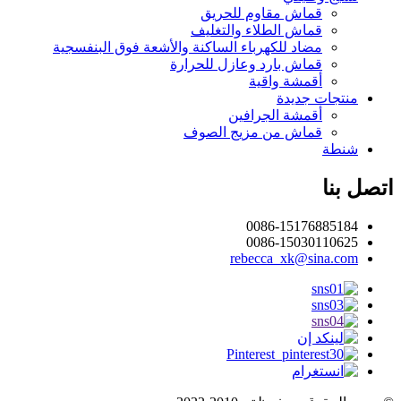
قماش مقاوم للحريق
قماش الطلاء والتغليف
مضاد للكهرباء الساكنة والأشعة فوق البنفسجية
قماش بارد وعازل للحرارة
أقمشة واقية
منتجات جديدة
أقمشة الجرافين
قماش من مزيج الصوف
شنطة
اتصل بنا
0086-15176885184
0086-15030110625
rebecca_xk@sina.com