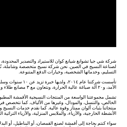
شركة شي جيا تشوانغ شيانغ كوان للاستيراد والتصدير المحدودة، 
لصناعة النسيج في الصين. نحن شركة نسيج متخصصة وشاملة، نُدمج ا
التسليم، وخدماتها الشخصية، وخيارات الدفع المتنوعة.
الأمد، و٢٠ آلة صباغة عالية الحرارة، ونتعاون مع ٣ مصانع طلاء و٤ مصانع تغليف. بإنتاج سنوي يبلغ ٥٠ مليون متر من الأقمشة المتنوعة، نلبي احتياجات عملائنا المختلفة بشكل كامل.
تشمل مجموعتنا الواسعة من المنتجات النسيجية الأقمشة المطبو
الخالص، والتنسل، والمودال، وغيرها من الألياف. كما نتخصص في ال
منتجاتنا بثبات ألوان ممتاز وقوة عالية. كما نقدم خدمات النسي
الأنشطة الخارجية، والأزياء، والملابس المنزلية، والأزياء التراثية ال
سواء كنتم بحاجة إلى أقمشة لصنع القمصان، أو البناطيل، أو البد