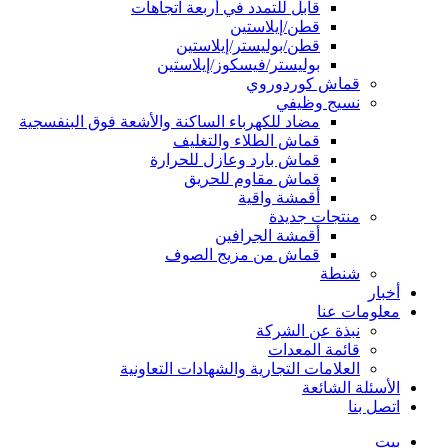
قابل للتمدد في أربعة اتجاهات
قطن/إيلاستين
قطن/بوليستر/إيلاستين
بوليستر/فيسكوز/إيلاستين
قماش كوردوروي
نسيج وظيفي
مضاد للكهرباء الساكنة والأشعة فوق البنفسجية
قماش الطلاء والتغليف
قماش بارد وعازل للحرارة
قماش مقاوم للحريق
أقمشة واقية
منتجات جديدة
أقمشة الجرافين
قماش من مزيج الصوف
شنطة
أخبار
معلومات عنا
نبذة عن الشركة
قائمة المعدات
العلامات التجارية والشهادات التعاونية
الأسئلة الشائعة
اتصل بنا
بيت