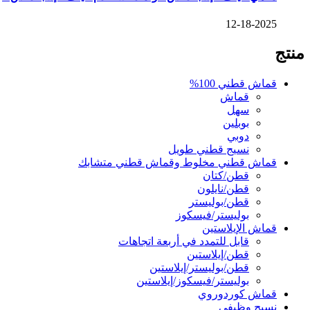
12-18-2025
منتج
قماش قطني 100%
قماش
سهل
بوبلين
دوبي
نسيج قطني طويل
قماش قطني مخلوط وقماش قطني متشابك
قطن/كتان
قطن/نايلون
قطن/بوليستر
بوليستر/فيسكوز
قماش الإيلاستين
قابل للتمدد في أربعة اتجاهات
قطن/إيلاستين
قطن/بوليستر/إيلاستين
بوليستر/فيسكوز/إيلاستين
قماش كوردوروي
نسيج وظيفي