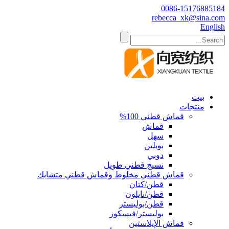
0086-15176885184
rebecca_xk@sina.com
English
بيت
منتجات
قماش قطني 100%
قماش
سهل
بوبلين
دوبي
نسيج قطني طويل
قماش قطني مخلوط وقماش قطني متشابك
قطن/كتان
قطن/نايلون
قطن/بوليستر
بوليستر/فيسكوز
قماش الإيلاستين