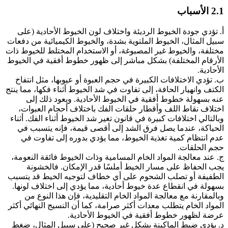
2.1 الأسباب
أ. تؤدي جودة الخيوط الرديئة واختلاف لون الخيوط الأحادية (على
سبيل المثال، الخيوط الملتوية بشدة، والخيوط الكيميائية من دفعات
مختلفة، والخيوط غير المصبوغة، أو الاستخدام المختلط للخيوط ذات
الأرقام المختلفة) بشكل مباشر إلى ظهور خطوط أفقية في الخيوط
الأحادية.
ب. تؤدي الاختلافات الكبيرة في حجم العبوة أو عيوبها، مثل انتفاخ
الكتف وانهيار الحافة، إلى تفاوت في شد الخيوط أثناء فكها، مما ينتج
عنه بسهولة خطوط أفقية في الخيوط الأحادية. ويعود ذلك إلى
اختلاف نقاط اللف وأقطار حلقات الفك باختلاف أحجام العبوات،
وبالتالي اختلافات كبيرة في قانون تغير شد الخيوط أثناء الفك. أثناء
الحياكة، عندما يصل فرق الشد إلى أقصى قيمة، فإنه يتسبب في
عدم انتظام كمية تغذية الخيوط، مما يؤدي بدوره إلى تفاوت في
حجم الحلقات.
ج. عند معالجة المواد الخام المسامية وذات الخيوط فائقة النعومة،
يجب الحفاظ على مسار الخيط أملسًا قدر الإمكان. فالخشونة
الطفيفة أو تصلب الشحوم على أي خطاف لتوجيه الخيط قد يتسبب
بسهولة في انقطاع عدة خيوط أحادية، مما يؤدي إلى اختلاف لونها.
وبالمقارنة مع معالجة المواد الخام التقليدية، فإن هذا النوع من
المواد الخام يتطلب معدات أكثر صرامة، كما أن النسيج النهائي أكثر
عرضة لظهور خطوط أفقية في الخيوط الأحادية.
د. يؤدي ضبط الماكينة بشكل غير صحيح (على سبيل المثال، ضغط