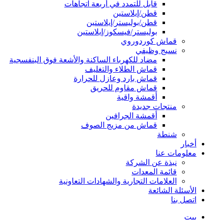
قابل للتمدد في أربعة اتجاهات
قطن/إيلاستين
قطن/بوليستر/إيلاستين
بوليستر/فيسكوز/إيلاستين
قماش كوردوروي
نسيج وظيفي
مضاد للكهرباء الساكنة والأشعة فوق البنفسجية
قماش الطلاء والتغليف
قماش بارد وعازل للحرارة
قماش مقاوم للحريق
أقمشة واقية
منتجات جديدة
أقمشة الجرافين
قماش من مزيج الصوف
شنطة
أخبار
معلومات عنا
نبذة عن الشركة
قائمة المعدات
العلامات التجارية والشهادات التعاونية
الأسئلة الشائعة
اتصل بنا
بيت