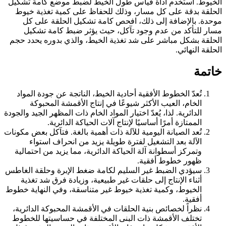
الخيوط. استخدم أداة قياس طول الخيط لضبط موضع كامة تشكيل
الحلقة بدقة على كل مسار، وذلك للحفاظ على كمية تغذية خيوط
موحدة. بالإضافة إلى ذلك، افحص كامة تشكيل الحلقة على كل
مسار للتأكد من عدم وجود تآكل، حيث يؤثر ضبط كامة تشكيل
الحلقة بشكل مباشر على شد تغذية الخيط، والذي بدوره يحدد حجم
الحلقة النهائي.
خاتمة
تُعدّ الخطوط الأفقية أحادية الخيط، الناتجة عن جودة المواد
الخام، العيب الأكثر شيوعًا في إنتاج الأقمشة المحبوكة
الدائرية. لذا، يُعدّ اختيار المواد الخام ذات المظهر الجيد والجودة
الممتازة أمرًا أساسيًا لإنتاج آلات الحياكة الدائرية.
تُعد الصيانة اليومية للآلة ذات أهمية بالغة. فتآكل بعض مكونات
الآلة بعد التشغيل لفترة طويلة يزيد من انحراف استواء
وتمركز أسطوانة آلة الحياكة الدائرية، مما يزيد من احتمالية
ظهور خطوط أفقية.
سيؤدي الضبط غير السليم لكامة ضغط الإبرة وحلقة الغاطس
أثناء الإنتاج إلى حلقات غير طبيعية، وزيادة فرق شد تغذية
الخيوط، وكمية تغذية خيوط غير متناسقة، وفي النهاية خطوط
أفقية.
نظراً لخصائص بنية الحلقات في الأقمشة المحبوكة الدائرية،
تختلف الأقمشة ذات البنى المختلفة في حساسيتها للخطوط