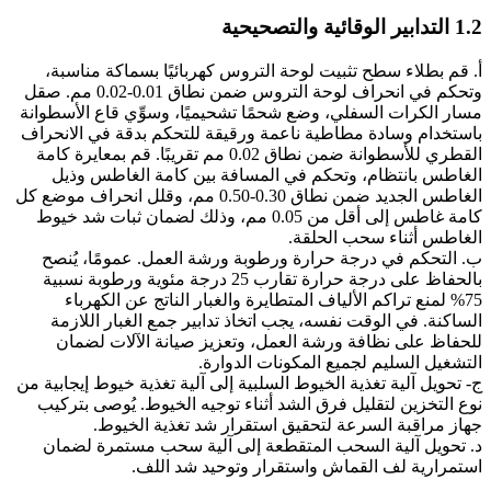
1.2 التدابير الوقائية والتصحيحية
أ. قم بطلاء سطح تثبيت لوحة التروس كهربائيًا بسماكة مناسبة،
وتحكم في انحراف لوحة التروس ضمن نطاق 0.01-0.02 مم. صقل
مسار الكرات السفلي، وضع شحمًا تشحيميًا، وسوِّي قاع الأسطوانة
باستخدام وسادة مطاطية ناعمة ورقيقة للتحكم بدقة في الانحراف
القطري للأسطوانة ضمن نطاق 0.02 مم تقريبًا. قم بمعايرة كامة
الغاطس بانتظام، وتحكم في المسافة بين كامة الغاطس وذيل
الغاطس الجديد ضمن نطاق 0.30-0.50 مم، وقلل انحراف موضع كل
كامة غاطس إلى أقل من 0.05 مم، وذلك لضمان ثبات شد خيوط
الغاطس أثناء سحب الحلقة.
ب. التحكم في درجة حرارة ورطوبة ورشة العمل. عمومًا، يُنصح
بالحفاظ على درجة حرارة تقارب 25 درجة مئوية ورطوبة نسبية
75% لمنع تراكم الألياف المتطايرة والغبار الناتج عن الكهرباء
الساكنة. في الوقت نفسه، يجب اتخاذ تدابير جمع الغبار اللازمة
للحفاظ على نظافة ورشة العمل، وتعزيز صيانة الآلات لضمان
التشغيل السليم لجميع المكونات الدوارة.
ج- تحويل آلية تغذية الخيوط السلبية إلى آلية تغذية خيوط إيجابية من
نوع التخزين لتقليل فرق الشد أثناء توجيه الخيوط. يُوصى بتركيب
جهاز مراقبة السرعة لتحقيق استقرار شد تغذية الخيوط.
د. تحويل آلية السحب المتقطعة إلى آلية سحب مستمرة لضمان
استمرارية لف القماش واستقرار وتوحيد شد اللف.