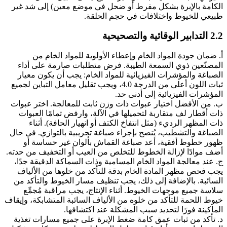
الكامة بالإبرة بشكل مفرط أو ضحل في موضع معين) إلى شد غير
طبيعي للخيوط واختلافات في حجم الحلقة.
2.2 التدابير الوقائية والتصحيحية
أ. ضمان جودة المواد الخام وإعطاء الأولوية للمواد الخام من
المصنّعين ذوي السمعة الطيبة. فرض متطلبات صارمة على أداء
الصباغة والمؤشرات الفيزيائية للمواد الخام: يجب أن يكون معيار
ثبات اللون أعلى من الدرجة 4.0، ويجب تقليل معامل التباين لجميع
المؤشرات الفيزيائية إلى أدنى حد.
ب. من الأفضل اختيار عبوات ذات وزن ثابت للمعالجة. اختر عبوات
ذات أقطار لف متقاربة لتحميلها في الآلة، وارفض تمامًا العبوات
ذات المظهر الرديء (مثل انتفاخ الكتف أو انهيار الحافة). أثناء
الصباغة والتشطيب، يُنصح بإجراء صباغة تجريبية بالتوازي. في حال
ظهور خطوط أفقية، أعد صباغة القماش بألوان غير حساسة أو
أضف موادًا لإزالة الخطوط للتخلص من العيب أو التخفيف من حدته.
ج. عند معالجة المواد الخام المسامية وذات السماكة الدقيقة جدًا،
يجب فحص مظهر المادة الخام بدقة للتأكد من خلوها من الألياف
السائبة. بالإضافة إلى ذلك، يجب تنظيف مسار الخيوط والتأكد من
سلاسة جميع موجهات الخيوط. أثناء الإنتاج، يجب مراقبة مُجمِّع
خيوط اللحمة للتأكد من خلوه من الألياف السائبة المتشابكة، وإيقاف
الماكينة فورًا لتحديد سبب المشكلة عند اكتشافها.
د. تأكد من ثبات عمق كامة ضغط الإبرة على جميع مسارات تغذية