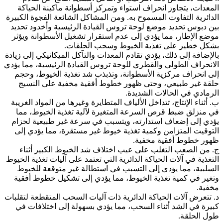
المعدات، يتجاوز انحراف استواء وتمركز أسطوانة ماكينة الحياكة
الدائرية التفاوت المسموح به. ومن المشاكل الشائعة الفجوة الكبيرة
بين دبوس تحديد موضع لوحة تروس القيادة الرئيسية وأخدود تحديد
موضع الإطار، مما يؤدي إلى عدم استقرار تشغيل الأسطوانة ويؤثر
بشكل خطير على تغذية الخيوط وسحب الحلقات.
بالإضافة إلى ذلك، يؤدي تقادم المعدات والتآكل الميكانيكي إلى زيادة
الانحراف الطولي والقطري للوحة تروس القيادة الرئيسية، مما يؤدي
إلى انحراف مركزية الأسطوانة، وتذبذب شد تغذية الخيوط، وحجم
حلقة غير طبيعي، وحتى ظهور خطوط أفقية مخفية على النسيج
الرمادي في الحالات الشديدة.
ب. أثناء الإنتاج، تتداخل الألياف المتطايرة وغيرها من المواد الغريبة
في منزلق ضبط قرص السرعة المتغيرة لآلية تغذية الخيوط، مما
يؤدي إلى إضعاف استدارته، ويتسبب في سرعة غير طبيعية لحزام
التوقيت المتزامن وكمية تغذية خيوط غير مستقرة، مما يؤدي إلى
ظهور خطوط أفقية مخفية.
ج. من الصعب التغلب على عيب اختلاف شد الخيوط الكبير أثناء
التغذية في آلات الحياكة الدائرية التي تعتمد على آليات تغذية الخيوط
السلبية، مما يؤدي إلى التسبب في استطالة غير متوقعة للخيوط
وتغير في كمية تغذية الخيوط، مما يؤدي إلى تشكيل خطوط أفقية
مخفية.
د. تتعرض آلات الحياكة الدائرية ذات آليات السحب المتقطعة لتقلبات
كبيرة في الشد أثناء السحب، مما يؤدي بسهولة إلى اختلافات في
طول الحلقة.