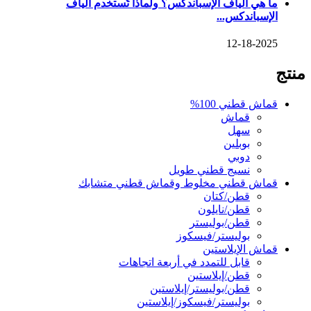
ما هي ألياف الإسباندكس؟ ولماذا تُستخدم ألياف
الإسباندكس...
12-18-2025
منتج
قماش قطني 100%
قماش
سهل
بوبلين
دوبي
نسيج قطني طويل
قماش قطني مخلوط وقماش قطني متشابك
قطن/كتان
قطن/نايلون
قطن/بوليستر
بوليستر/فيسكوز
قماش الإيلاستين
قابل للتمدد في أربعة اتجاهات
قطن/إيلاستين
قطن/بوليستر/إيلاستين
بوليستر/فيسكوز/إيلاستين