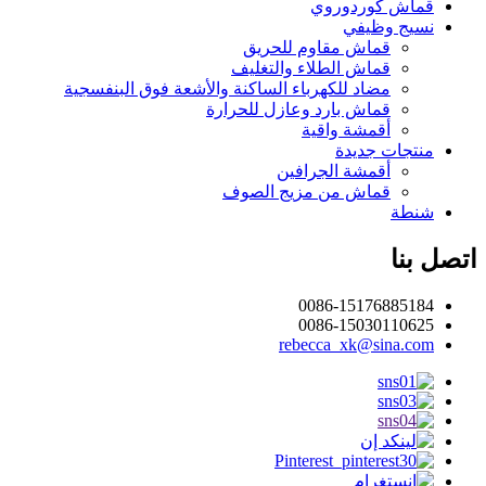
قماش كوردوروي
نسيج وظيفي
قماش مقاوم للحريق
قماش الطلاء والتغليف
مضاد للكهرباء الساكنة والأشعة فوق البنفسجية
قماش بارد وعازل للحرارة
أقمشة واقية
منتجات جديدة
أقمشة الجرافين
قماش من مزيج الصوف
شنطة
اتصل بنا
0086-15176885184
0086-15030110625
rebecca_xk@sina.com